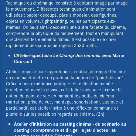
L'Éducation aux images
Technique du cinéma qui consiste à capturer image par image
le mouvement. Différentes techniques d’animation sont
utilisées : papier découpé, pâte à modeler, des figurines,
Actualités
objets en volume, lightpainting, ou les participants eux-
mêmes. On peut ainsi découvrir une autre facette du cinéma,
Agenda
comprendre la physique du mouvement, tout en manipulant
directement les éléments filmés. Il est possible de créer
Films d'atelier
rapidement des courts-métrages. (2h30 à 3h).
L’Atelier-spectacle
Le Champ des femmes
avec Marie
Cartographie & chiffres clés
Courault
Atelier proposé pour approfondir la notion du regard féminin
Boîte à outils
au cinéma et mettre en pratique la notion de "point de vue".
Newsletter
Grâce à une expérience pratique de réalisation menée
directement avec la classe, cet atelier-spectacle explore la
notion de point de vue en maniant les outils du cinéma
(narration, prise de vue, montage, sonorisation). Ludique et
participatif, cet atelier invite à une réflexion commune et
plurielle sur les possibles regards au cinéma. (2h).
Atelier d’initiation au casting cinéma - du scénario au
casting : comprendre et diriger le jeu d’acteur au
cinéma avec Adèle Edwards