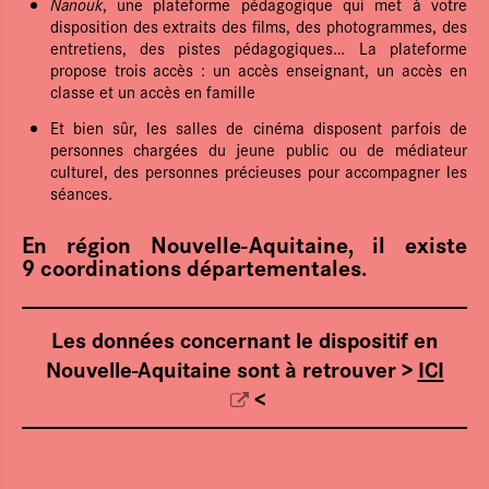
Le Pôle régional
Nanouk
, une plateforme pédagogique qui met à votre
disposition des extraits des films, des photogrammes, des
entretiens, des pistes pédagogiques… La plateforme
L'Éducation aux images
propose trois accès : un accès enseignant, un accès en
classe et un accès en famille
Actualités
Et bien sûr, les salles de cinéma disposent parfois de
Agenda
personnes chargées du jeune public ou de médiateur
culturel, des personnes précieuses pour accompagner les
Films d'atelier
séances.
En région Nouvelle-Aquitaine, il existe
Cartographie & chiffres clés
9 coordinations départementales.
Boîte à outils
Les données concernant le dispositif en
Newsletter
Nouvelle-Aquitaine sont à retrouver >
ICI
<