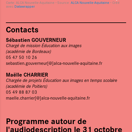
Contacts
Le Pôle régional
Sébastien GOUVERNEUR
L'Éducation aux images
Chargé de mission Éducation aux images
(académie de Bordeaux)
Actualités
05 47 50 10 26
sebastien.gouverneur[@]alca-nouvelle-aquitaine.fr
Agenda
Maëlle CHARRIER
Films d'atelier
Chargée de projets Éducation aux images en temps scolaire
(académie de Poitiers)
05 49 88 87 03
Cartographie & chiffres clés
maelle.charrier[@]alca-nouvelle-aquitaine.fr
Boîte à outils
Newsletter
Programme autour de
l'audiodescription le 31 octobre