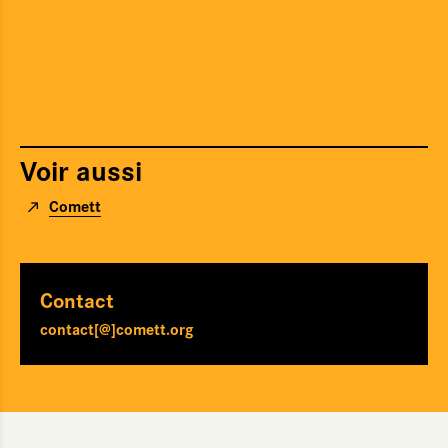
Agenda
Films d'atelier
Cartographie & chiffres clés
Boîte à outils
Voir aussi
Newsletter
Comett
Contact
contact[@]comett.org