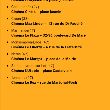
Castillonnès (47)
Cinéma Ciné 4 – place Jasmin
Créon (33)
Cinéma Max Linder - 13 rue du Dr Fauché
Marmande(47)
Cinéma Le Plaza – 32-36 boulevard De Maré
Monsempron-Libos (47)
Cinéma Le Liberty – 6 rue de la Fraternité
Nérac (47)
Cinéma Le Margot – place de la Mairie
Sainte-Livrade-sur-Lot (47)
Cinéma L’Utopie – place Castelvielh
Tonneins (47)
Le Pôle régional
Cinéma Le Rex – rue du Maréchal-Foch
L'Éducation aux images
Actualités