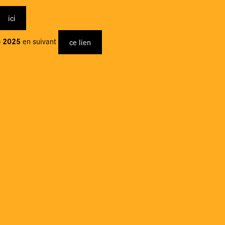
ici
e 2025
en suivant
ce lien