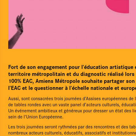
Le Pôle régional
Fort de son engagement pour l’éducation artistique et
territoire métropolitain et du diagnostic réalisé lors
L'Éducation aux images
100% EAC, Amiens Métropole souhaite partager son 
l’EAC et le questionner à l’échelle nationale et euro
Actualités
Aussi, sont consacrées trois journées d’Assises européennes de 
Agenda
de tables rondes avec un vaste panel d’acteurs culturels, éducatif
Un événement ambitieux et généreux pour dresser un état des lie
Films d'atelier
sein de l’Union Européenne.
Les trois journées seront rythmées par des rencontres et des ta
nombreux acteurs culturels, éducatifs, associatifs et institutionn
Cartographie & chiffres clés