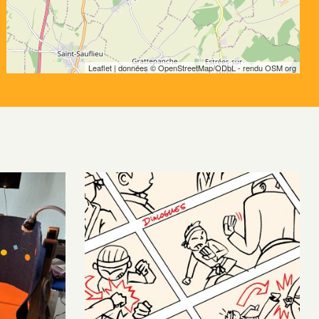
Leaflet
| données © OpenStreetMap/ODbL - rendu OSM org