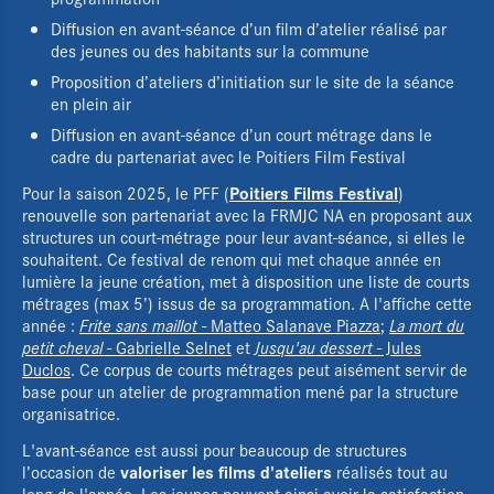
Diffusion en avant-séance d’un film d’atelier réalisé par
des jeunes ou des habitants sur la commune
Proposition d’ateliers d’initiation sur le site de la séance
en plein air
Diffusion en avant-séance d’un court métrage dans le
cadre du partenariat avec le Poitiers Film Festival
Poitiers Films Festival
Pour la saison 2025, le PFF (
)
renouvelle son partenariat avec la FRMJC NA en proposant aux
structures un court-métrage pour leur avant-séance, si elles le
souhaitent. Ce festival de renom qui met chaque année en
lumière la jeune création, met à disposition une liste de courts
métrages (max 5’) issus de sa programmation. A l'affiche cette
année :
Frite sans maillot
- Matteo Salanave Piazza
;
La mort du
petit cheval
- Gabrielle Selnet
et
Jusqu'au dessert
- Jules
Duclos
. Ce corpus de courts métrages peut aisément servir de
base pour un atelier de programmation mené par la structure
organisatrice.
L'avant-séance est aussi pour beaucoup de structures
valoriser les films d'ateliers
l’occasion de
réalisés tout au
long de l'année. Les jeunes peuvent ainsi avoir la satisfaction