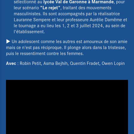
Le Pôle régional
lycée Val de Garonne à Marmande
sélectionné au
, pour
"Le rejet"
leur scénario
, traitant des mouvements
L'Éducation aux images
masculinistes. Ils sont accompagnés par la réalisatrice
Lauranne Sempere et leur professeure Aurélie Damême et
Actualités
le tournage a eu lieu les 1, 2 et 3 juillet 2024, au sein de
l'établissement.
Agenda
► Un adolescent comme les autres est amoureux de son amie
mais ce n'est pas réciproque. Il plonge alors dans la tristesse,
Films d'atelier
puis le ressentiment contre les femmes.
Avec
: Robin Petit, Asma Bejhih, Quentin Fradet, Owen Lopin
Cartographie & chiffres clés
Boîte à outils
Newsletter