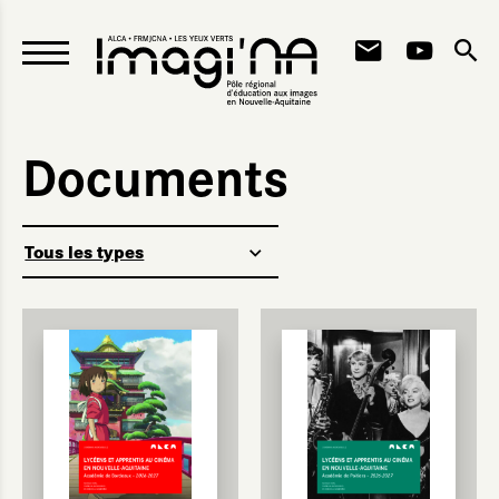
Skip to content
Documents
Tous les types
Education aux images
nitialiser
oumettre